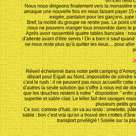
on s'en rend c
Nous nous dirigeons finalement vers la monastère o
arnaque une nouvelle fois en nous faisant payer 15 
exigée, pantalon pour les garçons, jupe 
Bref, la moitié du groupe ne rentre pas. Le point cri
nous ne pouvons manger tous ensemble dans le petit
Après avoir rassemblé quatre tables bancales : nou
d'attente avant d'être servis ! On a bien ri sauf quand
ne nous reste plus qu'à quitter les lieux… pour aller
p
J
Réveil échelonné dans notre petit camping d'Amorg
départ pour Eigali au Nord, impossible de joindre
c'est le rush : il ne peuvent pas nous accueillir cet
d'autres la seule solution qui s'offre à nous est de dorm
que les douches restent à notre " disposition " enfin 
superbe et sable clair. Le killer fait des ravages ma
plusieurs petits g
Ce soir, comme d'hab, on va au resto : omelette, pât
sable : bon c'est vrai qu'on a trouvé des crottes d'ân
transport privilégié ! Soirée sur la p