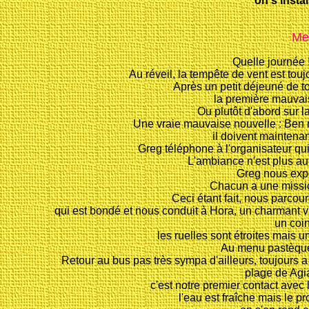
on s'instal
Mer
Quelle journée 
Au réveil, la tempête de vent est toujo
Après un petit déjeuné de to
la première mauvai
Ou plutôt d'abord sur la
Une vraie mauvaise nouvelle : Ben
il doivent maintenan
Greg téléphone à l'organisateur qui
L'ambiance n'est plus au 
Greg nous expos
Chacun a une mission
Ceci étant fait, nous parcour
qui est bondé et nous conduit à Hora, un charmant vil
un coin
les ruelles sont étroites mais 
Au menu pastèque
Retour au bus pas très sympa d'ailleurs, toujours a
plage de Agi
c'est notre premier contact avec
l'eau est fraîche mais le p