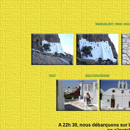
katapola ferry
marie
mona
moni
moni hozoviotissis
A 22h 30, nous débarquons sur l'