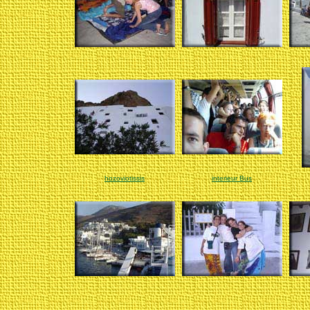
hozoviotissis
interieur Bus