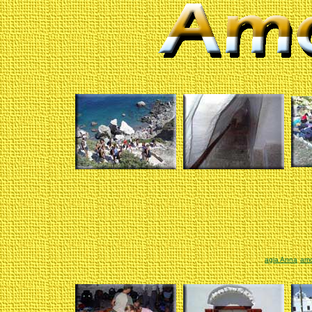
agia Anna
am