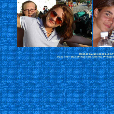
lespagesjaunes pagejaune.fr l
Paris hilton stars
photos italie italienne
Photogra